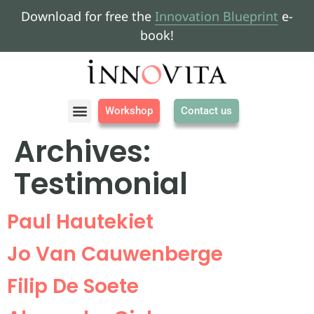
Download for free the
Innovation Blueprint
e-
book!
Workshop
Contact us
About us
Archives:
Testimonial
Paul Hautekiet
Jo Van Cauwenberge
Filip De Soete