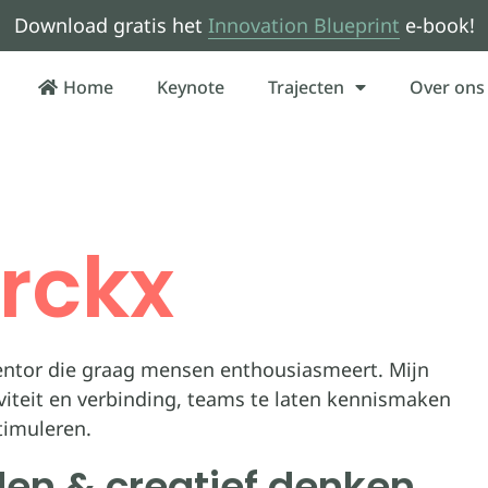
Download gratis het
Innovation Blueprint
e-book!
Home
Keynote
Trajecten
Over ons
rckx
entor die graag mensen enthousiasmeert. Mijn
iviteit en verbinding, teams te laten kennismaken
timuleren.
den & creatief denken