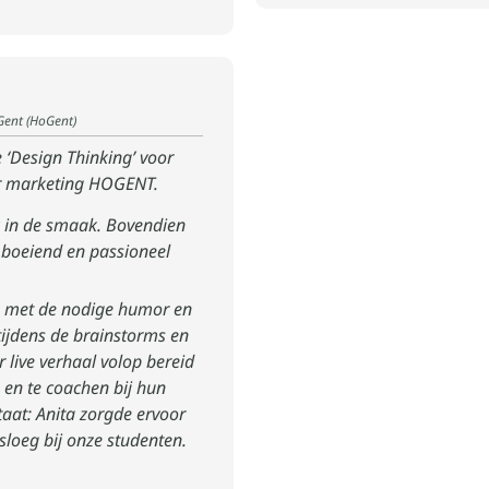
Gent (HoGent)
 ‘Design Thinking’ voor
or marketing HOGENT.
rk in de smaak. Bovendien
e boeiend en passioneel
k, met de nodige humor en
f tijdens de brainstorms en
 live verhaal volop bereid
 en te coachen bij hun
taat: Anita zorgde ervoor
sloeg bij onze studenten.