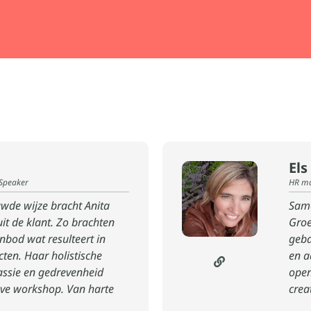
Els
 Speaker
HR ma
wde wijze bracht Anita
Same
it de klant. Zo brachten
Groe
nbod wat resulteert in
geba
ten. Haar holistische
en a
assie en gedrevenheid
open
ieve workshop. Van harte
creat