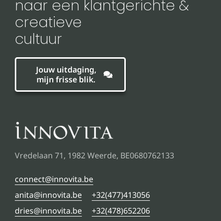
naar een klantgerichte &
creatieve
cultuur
Jouw uitdaging,
mijn frisse blik.
Vredelaan 71, 1982 Weerde, BE0680762133
connect@innovita.be
anita@innovita.be
+32(477)413056
dries@innovita.be
+32(478)652206