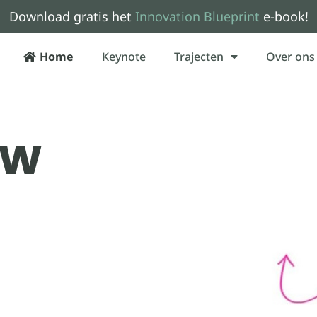
Download gratis het
Innovation Blueprint
e-book!
Home
Keynote
Trajecten
Over ons
uw