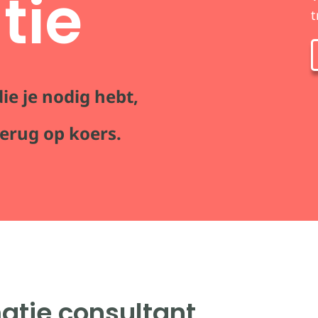
tie
t
die je nodig hebt,
terug op koers.
matie consultant