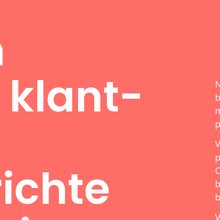
n
, klant-
N
b
m
p
V
p
ichte
O
b
b
V